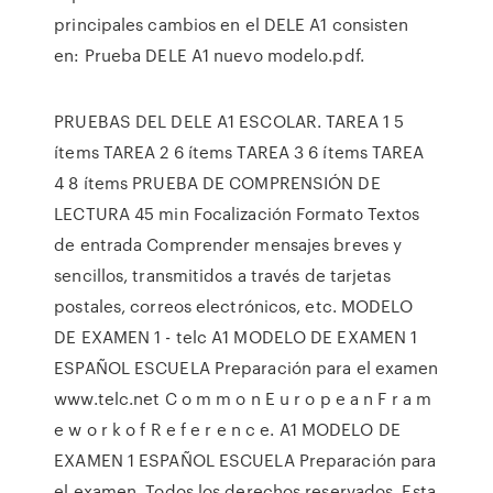
principales cambios en el DELE A1 consisten
en: Prueba DELE A1 nuevo modelo.pdf.
PRUEBAS DEL DELE A1 ESCOLAR. TAREA 1 5
ítems TAREA 2 6 ítems TAREA 3 6 ítems TAREA
4 8 ítems PRUEBA DE COMPRENSIÓN DE
LECTURA 45 min Focalización Formato Textos
de entrada Comprender mensajes breves y
sencillos, transmitidos a través de tarjetas
postales, correos electrónicos, etc. MODELO
DE EXAMEN 1 - telc A1 MODELO DE EXAMEN 1
ESPAÑOL ESCUELA Preparación para el examen
www.telc.net C o m m o n E u r o p e a n F r a m
e w o r k o f R e f e r e n c e. A1 MODELO DE
EXAMEN 1 ESPAÑOL ESCUELA Preparación para
el examen. Todos los derechos reservados. Esta