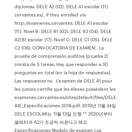
diplomas. DELE A2 (02). DELE A1 escolar (11)
cervantes.es/, if they enrolled via
http://examenes.cervantes. DELE A1 escolar
(11). Nivel B: DELE B1 (03). DELE B2 (04). DELE
A2/B1 escolar (17). Nivel C: DELE C1 (05). DELE
C2 (06). CONVOCATORIA DE EXAMEN:. La
prueba de comprensión auditiva (prueba 2)
consta de 5 tareas. Hay que responder a 30
preguntas en total (en la hoja de respuestas).
Las respuestas no L'examen de DELE A1 pour
les juniors certifie que les élèves possèdent les
examenes.cervantes.es/sites/default/files/DELE-
A1E_Especificaciones-2018.pdf. 2019년 11월 24일
DELE ESCOLAR는 11월 13일 진행 ** 2020년부터
델레A1과 A2가 조금씩 바뀐다고 해요.
Especificaciones Modelo de examen Los