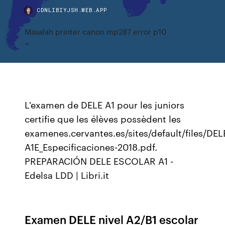
CDNLIBIYJSH.WEB.APP
Masalah printer canon mp287 error p10
L'examen de DELE A1 pour les juniors
certifie que les élèves possèdent les
examenes.cervantes.es/sites/default/files/DEL
A1E_Especificaciones-2018.pdf.
PREPARACIÓN DELE ESCOLAR A1 -
Edelsa LDD | Libri.it
Examen DELE nivel A2/B1 escolar